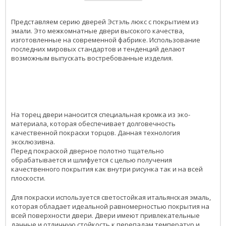
Представляем серию дверей Эстэль люкс с покрытием из
эмали. Это межкомнатные двери высокого качества,
изготовленные на современной фабрике. Использование
последних мировых стандартов и тенденций делают
возможным выпускать востребованные изделия.
На торец двери наносится специальная кромка из эко-
материала, которая обеспечивает долговечность
качественной покраски торцов. Данная технология
эксклюзивна.
Перед покраской дверное полотно тщательно
обрабатывается и шлифуется с целью получения
качественного покрытия как внутри рисунка так и на всей
плоскости.
Для покраски используется светостойкая итальянская эмаль,
которая обладает идеальной равномерностью покрытия на
всей поверхности двери. Двери имеют привлекательные
данные и отличную стойкость к перепадам температур и