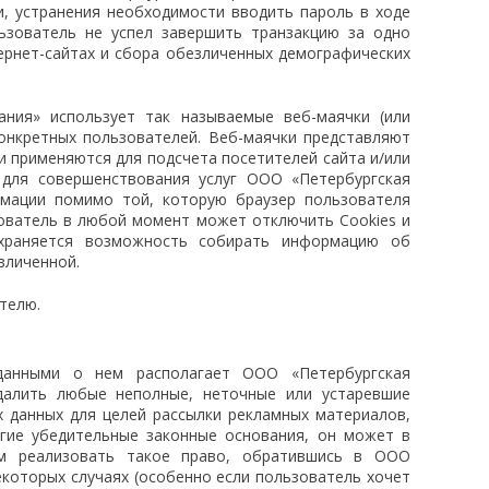
и, устранения необходимости вводить пароль в ходе
ьзователь не успел завершить транзакцию за одно
ернет-сайтах и сбора обезличенных демографических
ания» использует так называемые веб-маячки (или
конкретных пользователей. Веб-маячки представляют
 применяются для подсчета посетителей сайта и/или
 для совершенствования услуг ООО «Петербургская
рмации помимо той, которую браузер пользователя
зователь в любой момент может отключить Cookies и
охраняется возможность собирать информацию об
зличенной.
телю.
 данными о нем располагает ООО «Петербургская
удалить любые неполные, неточные или устаревшие
х данных для целей рассылки рекламных материалов,
угие убедительные законные основания, он может в
м реализовать такое право, обратившись в ООО
екоторых случаях (особенно если пользователь хочет