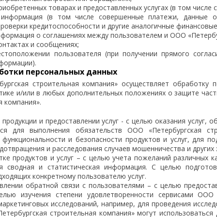
риобретенных товарах и предоставленных услугах (в том числе с
информация (в том числе совершенные платежи, данные о 
проверки кредитоспособности и другие аналогичные финансовые
нформация о соглашениях между пользователем и ООО «Петербу
онтактах и сообщениях;
стоположении пользователя (при получении прямого соглас
формации).
ботки персональных данных
ургская строительная компания» осуществляет обработку п
тике и/или в любых дополнительных положениях о защите част
я компания».
продукции и предоставлении услуг - с целью оказания услуг, о
ься для выполнения обязательств ООО «Петербургская стр
 функциональности и безопасности продуктов и услуг, для п
едотвращения и расследования случаев мошенничества и других
тке продуктов и услуг – с целью учета пожеланий различных к
я сводная и статистическая информация. С целью подгото
дходящих конкретному пользователю услуг.
влении обратной связи с пользователями – с целью предоста
целью изучения степени удовлетворенности сервисами ООО
маркетинговых исследований, например, для проведения исслед
Петербургская строительная компания» могут использоваться д