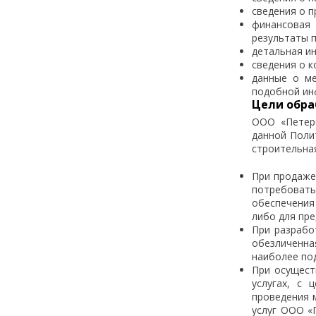
сведения о п
финансовая 
результаты 
детальная и
сведения о к
данные о ме
подобной ин
Цели обра
ООО «Петерб
данной Поли
строительна
При продаже 
потребоват
обеспечения
либо для пр
При разрабо
обезличенна
наиболее по
При осущест
услугах, с 
проведения 
услуг ООО «