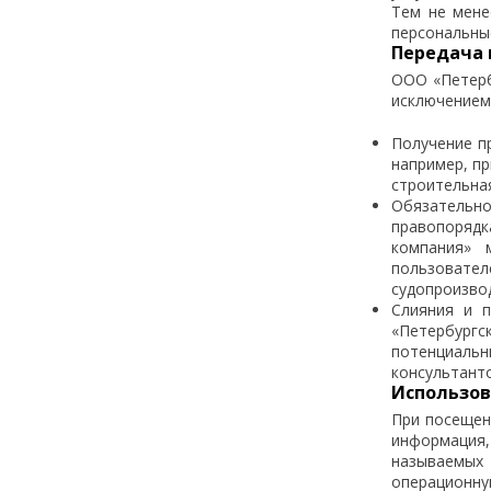
Тем не мене
персональны
Передача 
ООО «Петерб
исключением
Получение п
например, п
строительна
Обязательно
правопорядк
компания» 
пользовате
судопроизво
Слияния и п
«Петербург
потенциальн
консультанто
Использов
При посещен
информация
называемых 
операционн