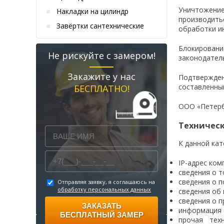
Уничтожени
Накладки на цилиндр
производит
Завёртки сантехнические
обработки и
Блокировани
Не рискуйте с замером!
законодател
Закажите у нас
Подтвержден
составленны
БЕСПЛАТНО!
ООО «Петерб
Техничес
К данной ка
IP-адрес ком
сведения о т
сведения о 
Отправляя заявку, я соглашаюсь на
обработку персональных данных
сведения об
сведения о 
ЗАКАЗАТЬ
информация 
БЕСПЛАТНЫЙ ЗАМЕР
прочая тех