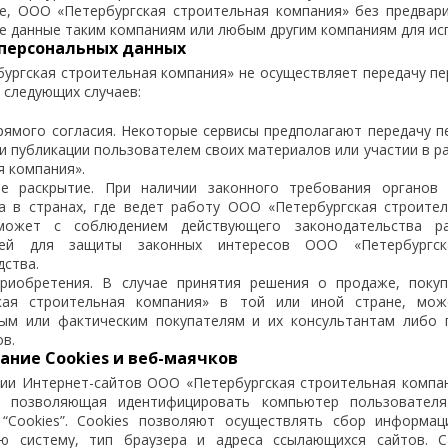
е, ООО «Петербургская строительная компания» без предвари
е данные таким компаниям или любым другим компаниям для исп
персональных данных
ургская строительная компания» не осуществляет передачу пе
 следующих случаев:
рямого согласия. Некоторые сервисы предполагают передачу п
ри публикации пользователем своих материалов или участии в 
я компания».
е раскрытие. При наличии законного требования органов 
а в странах, где ведет работу ООО «Петербургская строите
может с соблюдением действующего законодательства р
лей для защиты законных интересов ООО «Петербургск
дства.
риобретения. В случае принятия решения о продаже, поку
ская строительная компания» в той или иной стране, мож
ым или фактическим покупателям и их консультантам либо 
в.
ание Cookies и веб-маячков
ии Интернет-сайтов ООО «Петербургская строительная компа
, позволяющая идентифицировать компьютер пользователя
“Cookies”. Cookies позволяют осуществлять сбор информац
ую систему, тип браузера и адреса ссылающихся сайтов. 