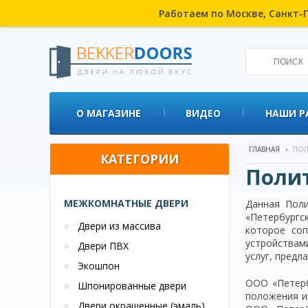
Работаем по Москве, Санкт-П
О МАГАЗИНЕ
ВИДЕО
НАШИ Р
ГЛАВНАЯ
›
ПОЛ
КАТЕГОРИИ
Поли
МЕЖКОМНАТНЫЕ ДВЕРИ
Данная Поли
«Петербургс
Двери из массива
которое соп
устройствами
Двери ПВХ
услуг, предл
Экошпон
ООО «Петерб
Шпонированные двери
положения и
Двери окрашенные (эмаль)