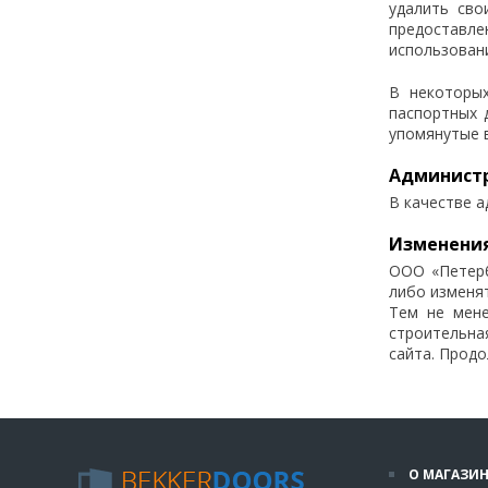
удалить сво
предоставл
использован
В некоторых
паспортных 
упомянутые 
Администр
В качестве 
Изменения
ООО «Петерб
либо изменят
Тем не мене
строительна
сайта. Прод
О МАГАЗИН