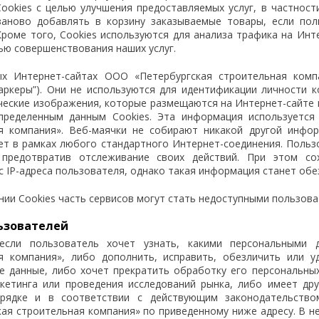
Cookies с целью улучшения предоставляемых услуг, в частност
заново добавлять в корзину заказываемые товары, если пол
Кроме того, Cookies используются для анализа трафика на Инт
ью совершенствования наших услуг.
х Интернет-сайтах ООО «Петербургская строительная комп
аркеры”). Они не используются для идентификации личности 
ческие изображения, которые размещаются на Интернет-сайте и
пределенным данным Cookies. Эта информация используется
я компания». Веб-маячки не собирают никакой другой инфо
ет в рамках любого стандартного Интернет-соединения. Поль
, предотвратив отслеживание своих действий. При этом с
 IP-адреса пользователя, однако такая информация станет обе
ии Cookies часть сервисов могут стать недоступными пользова
ьзователей
 если пользователь хочет узнать, какими персональными
я компания», либо дополнить, исправить, обезличить или 
е данные, либо хочет прекратить обработку его персональны
кетинга или проведения исследований рынка, либо имеет др
рядке и в соответствии с действующим законодательство
кая строительная компания» по приведенному ниже адресу. В н