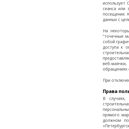
использует 
сеанса или 
посещение. 
данных с цел
На некоторы
“точечные м
собой графи
доступа к о
строительна
предоставля
веб-маячки
обращениях с
При отключен
Права пол
В случаях,
строительна
персональны
прямого мар
должном по
«Петербургс