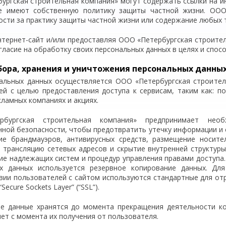
ургская строительная компания» могут содержать ссылки на ин
е имеют собственную политику защиты частной жизни. ООО
ости за практику защиты частной жизни или содержание любых т
нтернет-сайт и/или предоставляя ООО «Петербургская строите
гласие на обработку своих персональных данных в целях и спо
бора, хранения и уничтожения персональных данны
альных данных осуществляется ООО «Петербургская строител
ей с целью предоставления доступа к сервисам, таким как: по
кламных компаниях и акциях.
бургская строительная компания» предпринимает необ
ной безопасности, чтобы предотвратить утечку информации и с
ие брандмауэров, антивирусных средств, размещение носит
 трансляцию сетевых адресов и скрытие внутренней структур
ие надлежащих систем и процедур управления правами доступа.
х данных используется резервное копирование данных. Дл
вии пользователей с сайтом используются стандартные для от
ecure Sockets Layer” (“SSL”).
е данные хранятся до момента прекращения деятельности ко
лет с момента их получения от пользователя.