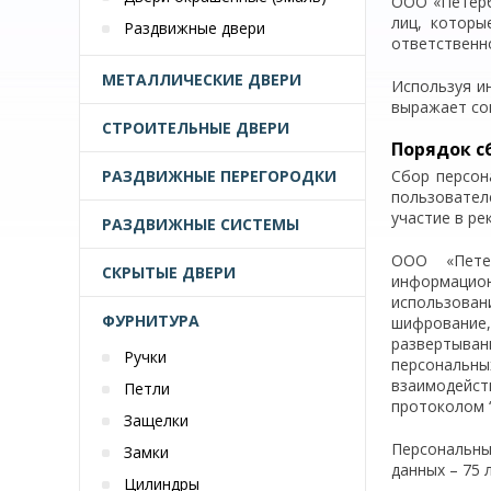
ООО «Петерб
лиц, которы
Раздвижные двери
ответственн
МЕТАЛЛИЧЕСКИЕ ДВЕРИ
Используя и
выражает со
СТРОИТЕЛЬНЫЕ ДВЕРИ
Порядок с
РАЗДВИЖНЫЕ ПЕРЕГОРОДКИ
Сбор персон
пользовател
участие в ре
РАЗДВИЖНЫЕ СИСТЕМЫ
ООО «Петер
СКРЫТЫЕ ДВЕРИ
информацион
использован
ФУРНИТУРА
шифрование,
развертыван
Ручки
персональны
взаимодейст
Петли
протоколом “S
Защелки
Персональны
Замки
данных – 75 
Цилиндры