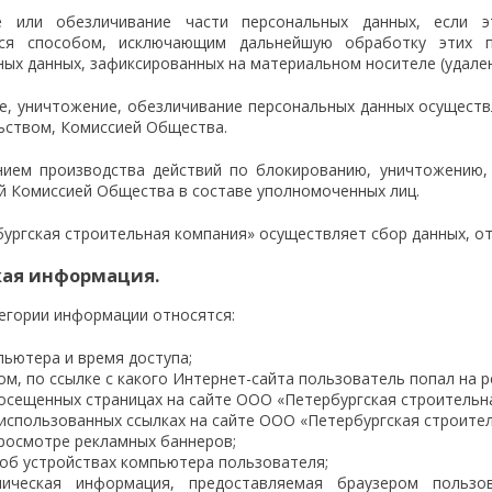
е или обезличивание части персональных данных, если э
ься способом, исключающим дальнейшую обработку этих п
ных данных, зафиксированных на материальном носителе (удале
е, уничтожение, обезличивание персональных данных осущест
ьством, Комиссией Общества.
ием производства действий по блокированию, уничтожению, 
й Комиссией Общества в составе уполномоченных лиц.
ургская строительная компания» осуществляет сбор данных, о
кая информация.
тегории информации относятся:
пьютера и время доступа;
ом, по ссылке с какого Интернет-сайта пользователь попал на 
посещенных страницах на сайте ООО «Петербургская строительн
 использованных ссылках на сайте ООО «Петербургская строите
просмотре рекламных баннеров;
об устройствах компьютера пользователя;
ническая информация, предоставляемая браузером пользов