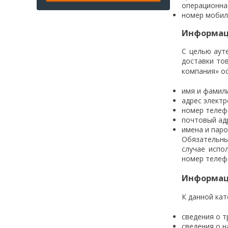
операционная
номер мобил
Информаци
С целью аут
доставки тов
компания» о
имя и фамил
адрес электр
номер телеф
почтовый ад
имена и паро
Обязательны
случае испо
номер телеф
Информаци
К данной ка
сведения о 
сведения о н