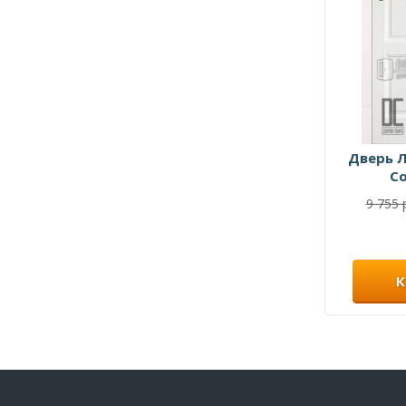
Дверь Л
С
9 755 
К