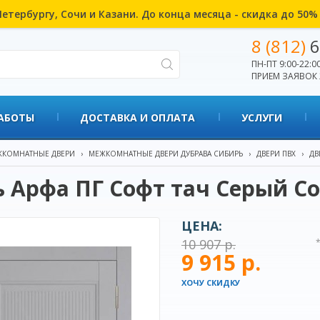
етербургу, Сочи и Казани. До конца месяца - скидка до 50
8 (812)
6
ПН-ПТ 9:00-22:00
ПРИЕМ ЗАЯВОК 
АБОТЫ
ДОСТАВКА И ОПЛАТА
УСЛУГИ
КОМНАТНЫЕ ДВЕРИ
›
МЕЖКОМНАТНЫЕ ДВЕРИ ДУБРАВА СИБИРЬ
›
ДВЕРИ ПВХ
›
ДВ
 Арфа ПГ Софт тач Серый С
ЦЕНА:
10 907 р.
9 915 р.
ХОЧУ СКИДКУ