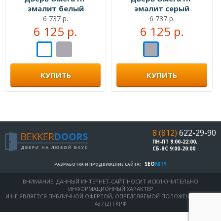
эмалит белый
эмалит серый
6 737 р.
6 737 р.
6 125 р.
6 125 р.
КУПИТЬ
КУПИТЬ
8 (812)
622-29-90
ПН-ПТ 9:00-22:00,
СБ-ВС 9:00-20:00
SEO
NITY
РАЗРАБОТКА И ПРОДВИЖЕНИЕ САЙТА:
ВНИМАНИЕ! ДАННЫЙ ИНТЕРНЕТ-САЙТ НОСИТ ИСКЛЮЧИТЕЛЬНО
ИНФОРМАЦИОННЫЙ ХАРАКТЕР
И НЕ ЯВЛЯЕТСЯ ПУБЛИЧНОЙ ОФЕРТОЙ, ОПРЕДЕЛЯЕМОЙ ПОЛОЖЕНИЯМИ СТ.
437 (2) ГКРФ