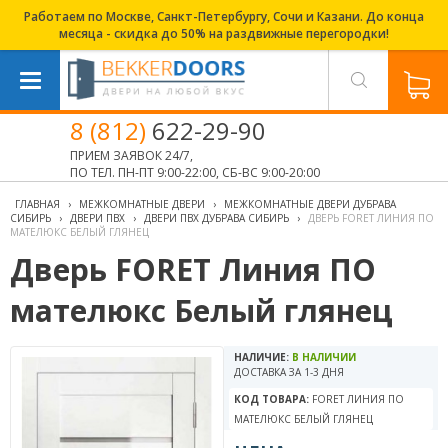
Работаем по Москве, Санкт-Петербургу, Сочи и Казани. До конца
месяца - скидка до 50% на раздвижные перегородки!
8 (812)
622-29-90
ПРИЕМ ЗАЯВОК 24/7,
ПО ТЕЛ. ПН-ПТ 9:00-22:00, СБ-ВС 9:00-20:00
ГЛАВНАЯ
›
МЕЖКОМНАТНЫЕ ДВЕРИ
›
МЕЖКОМНАТНЫЕ ДВЕРИ ДУБРАВА
СИБИРЬ
›
ДВЕРИ ПВХ
›
ДВЕРИ ПВХ ДУБРАВА СИБИРЬ
›
ДВЕРЬ FORET ЛИНИЯ ПО
МАТЕЛЮКС БЕЛЫЙ ГЛЯНЕЦ
Дверь FORET Линия ПО
мателюкс Белый глянец
НАЛИЧИЕ:
В НАЛИЧИИ
ДОСТАВКА ЗА 1-3 ДНЯ
КОД ТОВАРА:
FORET ЛИНИЯ ПО
МАТЕЛЮКС БЕЛЫЙ ГЛЯНЕЦ