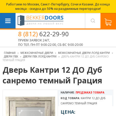
Работаем по Москве, Санкт-Петербургу, Сочи и Казани. До конца
месяца - скидка до 50% на раздвижные перегородки!
8 (812)
622-29-90
ПРИЕМ ЗАЯВОК 24/7,
ПО ТЕЛ. ПН-ПТ 9:00-22:00, СБ-ВС 9:00-20:00
ГЛАВНАЯ
›
МЕЖКОМНАТНЫЕ ДВЕРИ
›
МЕЖКОМНАТНЫЕ ДВЕРИ ЛОРД КАНТРИ
›
ДВЕРИ ПВХ
›
ДВЕРИ ПВХ ЛОРД КАНТРИ
›
ДВЕРЬ КАНТРИ 12 ДО ДУБ САНРЕМО
ТЕМНЫЙ ГРАЦИЯ
Дверь Кантри 12 ДО Дуб
санремо темный Грация
НАЛИЧИЕ:
ПРЕДЗАКАЗ ТОВАРА
КОД ТОВАРА:
КАНТРИ 12 ДО ДУБ
САНРЕМО ТЕМНЫЙ ГРАЦИЯ
ЦЕНА: