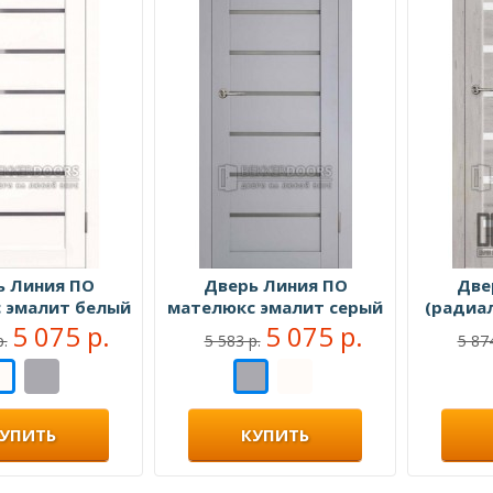
ь Линия ПО
Дверь Линия ПО
Две
 эмалит белый
мателюкс эмалит серый
(радиал
5 075 р.
5 075 р.
а
р.
5 583 р.
5 874
УПИТЬ
КУПИТЬ