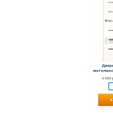
Двер
мателюкс
5 583 
К