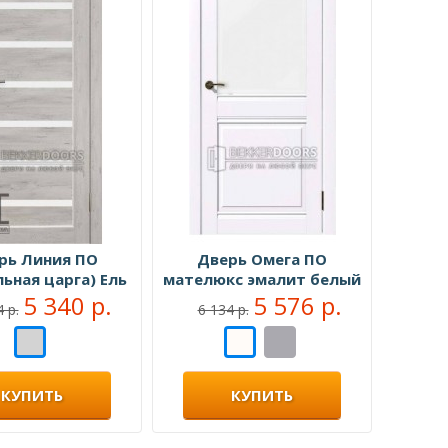
рь Линия ПО
Дверь Омега ПО
ьная царга) Ель
мателюкс эмалит белый
льпийская
5 340 р.
5 576 р.
 р.
6 134 р.
КУПИТЬ
КУПИТЬ