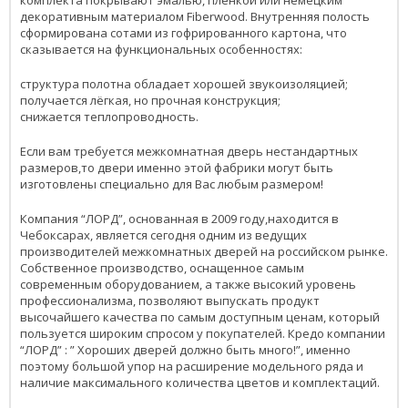
комплекта покрывают эмалью, плёнкой или немецким
декоративным материалом Fiberwood. Внутренняя полость
сформирована сотами из гофрированного картона, что
сказывается на функциональных особенностях:
структура полотна обладает хорошей звукоизоляцией;
получается лёгкая, но прочная конструкция;
снижается теплопроводность.
Если вам требуется межкомнатная дверь нестандартных
размеров,то двери именно этой фабрики могут быть
изготовлены специально для Вас любым размером!
Компания “ЛОРД”, основанная в 2009 году,находится в
Чебоксарах, является сегодня одним из ведущих
производителей межкомнатных дверей на российском рынке.
Собственное производство, оснащенное самым
современным оборудованием, а также высокий уровень
профессионализма, позволяют выпускать продукт
высочайшего качества по самым доступным ценам, который
пользуется широким спросом у покупателей. Кредо компании
“ЛОРД” : ” Хороших дверей должно быть много!”, именно
поэтому большой упор на расширение модельного ряда и
наличие максимального количества цветов и комплектаций.