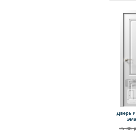
Дверь Р
Эма
25 000 р