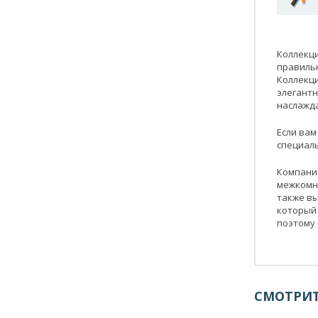
Коллекци
правильн
Коллекци
элегантн
наслажда
Если вам
специаль
Компания
межкомн
также вы
который 
поэтому 
СМОТРИТ