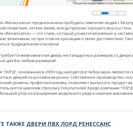
я «Renaissance» предназначена пробудить симпатии людей с безуп
ая геометрия, четкие линии, всегда признак хорошего вкуса и тона.
я «Renaissance» — это стиль, который узнается мгновенно и застав
ым, величавым, но при этом не кричащим о своих достоинствах. Так
ться традиционной классикой.
 требуется межкомнатная дверь нестандартных размеров,то двери 
но для Вас любым размером!
 “ЛОРД”, основанная в 2009 году,находится в Чебоксарах, является
атных дверей на российском рынке. Собственное производство, ос
сокий уровень профессионализма, позволяют выпускать продукт в
пользуется широким спросом у покупателей. Кредо компании “ЛОРД” 
большой упор на расширение модельного ряда и наличие максималь
Е ТАКЖЕ
ДВЕРИ ПВХ ЛОРД РЕНЕССАНС