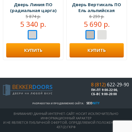
Дверь Линия ПО
Дверь Вертикаль ПО
(радиальная царга)
Ель альпийская
Ель альпийская
5 874 р.
6 259 р.
5 340 р.
5 690 р.
КУПИТЬ
КУПИТЬ
8 (812)
622-29-90
ПН-ПТ 9:00-22:00,
СБ-ВС 9:00-20:00
SEO
NITY
РАЗРАБОТКА И ПРОДВИЖЕНИЕ САЙТА:
ВНИМАНИЕ! ДАННЫЙ ИНТЕРНЕТ-САЙТ НОСИТ ИСКЛЮЧИТЕЛЬНО
ИНФОРМАЦИОННЫЙ ХАРАКТЕР
И НЕ ЯВЛЯЕТСЯ ПУБЛИЧНОЙ ОФЕРТОЙ, ОПРЕДЕЛЯЕМОЙ ПОЛОЖЕНИЯМИ СТ.
437 (2) ГКРФ