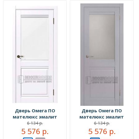
Дверь Омега ПО
Дверь Омега ПО
мателюкс эмалит
мателюкс эмалит
белый
серый
6 134 р.
6 134 р.
5 576 р.
5 576 р.