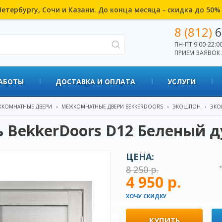
етербургу, Сочи и Казани. До конца месяца - скидка до 50
8 (812)
6
ПН-ПТ 9:00-22:00
ПРИЕМ ЗАЯВОК 
АБОТЫ
ДОСТАВКА И ОПЛАТА
УСЛУГИ
КОМНАТНЫЕ ДВЕРИ
›
МЕЖКОМНАТНЫЕ ДВЕРИ BEKKERDOORS
›
ЭКОШПОН
›
ЭКО
 BekkerDoors D12 Беленый д
ЦЕНА:
8 250 р.
4 950 р.
ХОЧУ СКИДКУ
КУПИТЬ