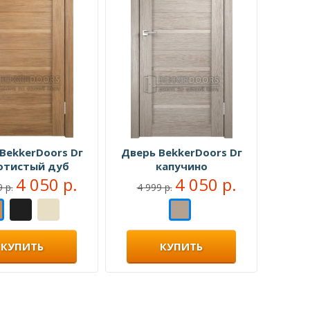
BekkerDoors Dг
Дверь BekkerDoors Dг
отистый дуб
капучино
4 050 р.
4 050 р.
 р.
4 999 р.
КУПИТЬ
КУПИТЬ