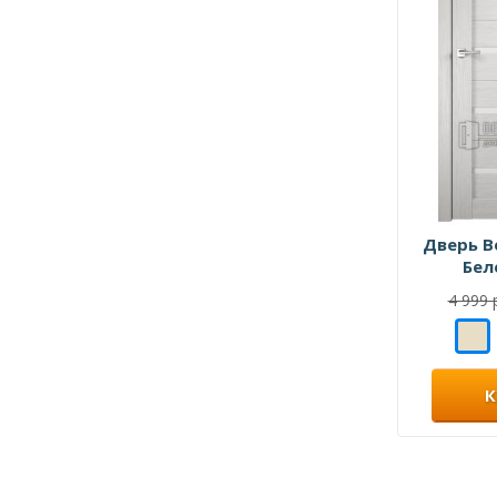
Дверь B
Бел
4 999 
К