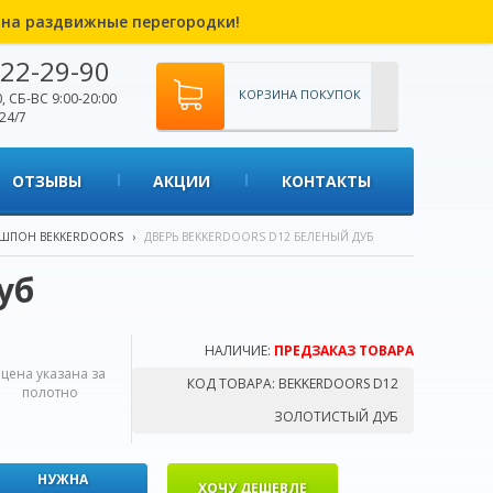
% на раздвижные перегородки!
22-29-90
КОРЗИНА ПОКУПОК
, СБ-ВС 9:00-20:00
24/7
ОТЗЫВЫ
АКЦИИ
КОНТАКТЫ
ШПОН BEKKERDOORS
›
ДВЕРЬ BEKKERDOORS D12 БЕЛЕНЫЙ ДУБ
уб
НАЛИЧИЕ:
ПРЕДЗАКАЗ ТОВАРА
*цена указана за
КОД ТОВАРА:
BEKKERDOORS D12
полотно
ЗОЛОТИСТЫЙ ДУБ
НУЖНА
ХОЧУ ДЕШЕВЛЕ