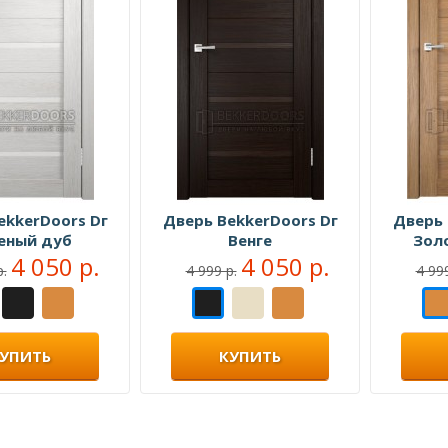
ekkerDoors Dг
Дверь BekkerDoors Dг
Дверь 
еный дуб
Венге
Зол
4 050 р.
4 050 р.
р.
4 999 р.
4 999
УПИТЬ
КУПИТЬ