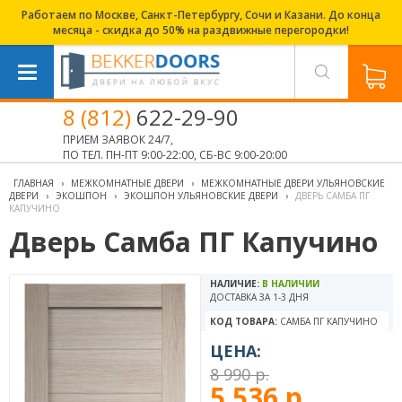
Работаем по Москве, Санкт-Петербургу, Сочи и Казани. До конца
месяца - скидка до 50% на раздвижные перегородки!
8 (812)
622-29-90
ПРИЕМ ЗАЯВОК 24/7,
ПО ТЕЛ. ПН-ПТ 9:00-22:00, СБ-ВС 9:00-20:00
ГЛАВНАЯ
›
МЕЖКОМНАТНЫЕ ДВЕРИ
›
МЕЖКОМНАТНЫЕ ДВЕРИ УЛЬЯНОВСКИЕ
ДВЕРИ
›
ЭКОШПОН
›
ЭКОШПОН УЛЬЯНОВСКИЕ ДВЕРИ
›
ДВЕРЬ САМБА ПГ
КАПУЧИНО
Дверь Самба ПГ Капучино
НАЛИЧИЕ:
В НАЛИЧИИ
ДОСТАВКА ЗА 1-3 ДНЯ
КОД ТОВАРА:
САМБА ПГ КАПУЧИНО
ЦЕНА:
8 990 р.
5 536 р.