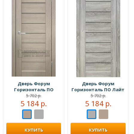
Дверь Форум
Дверь Форум
Горизонталь ПО
Горизонталь ПО Лайт
Капучино
сонома
5 702 р.
5 702 р.
5 184 р.
5 184 р.
КУПИТЬ
КУПИТЬ