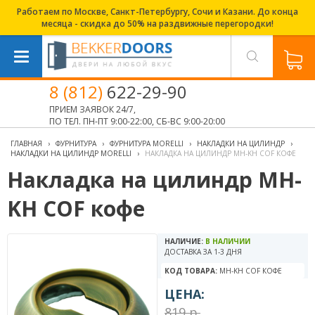
Работаем по Москве, Санкт-Петербургу, Сочи и Казани. До конца
месяца - скидка до 50% на раздвижные перегородки!
8 (812)
622-29-90
ПРИЕМ ЗАЯВОК 24/7,
ПО ТЕЛ. ПН-ПТ 9:00-22:00, СБ-ВС 9:00-20:00
ГЛАВНАЯ
›
ФУРНИТУРА
›
ФУРНИТУРА MORELLI
›
НАКЛАДКИ НА ЦИЛИНДР
›
НАКЛАДКИ НА ЦИЛИНДР MORELLI
›
НАКЛАДКА НА ЦИЛИНДР MH-KH COF КОФЕ
Накладка на цилиндр MH-
KH COF кофе
НАЛИЧИЕ:
В НАЛИЧИИ
ДОСТАВКА ЗА 1-3 ДНЯ
КОД ТОВАРА:
MH-KH COF КОФЕ
ЦЕНА:
819 р.