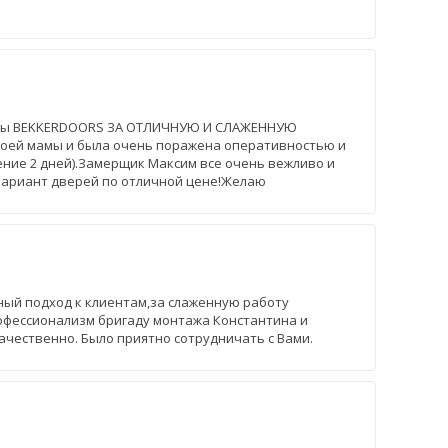
фирмы BEKKERDOORS ЗА ОТЛИЧНУЮ И СЛАЖЕННУЮ
воей мамы и была очень поражена оперативностью и
ение 2 дней).Замерщик Максим все очень вежливо и
вариант дверей по отличной цене!Желаю
ный подход к клиентам,за слаженную работу
офессионализм бригаду монтажа Константина и
 качественно. Было приятно сотрудничать с Вами.