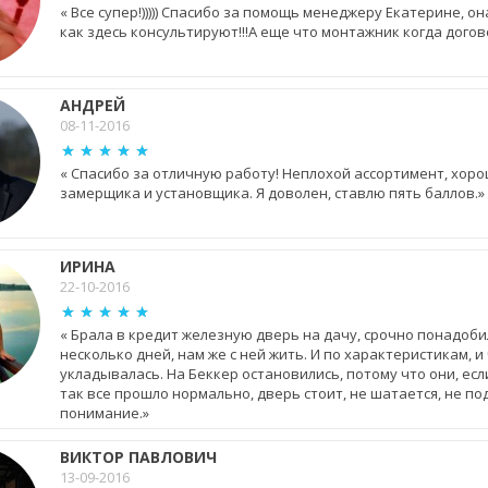
« Все супер!))))) Спасибо за помощь менеджеру Екатерине, о
как здесь консультируют!!!А еще что монтажник когда договор
АНДРЕЙ
08-11-2016
«
Спасибо за отличную работу! Неплохой ассортимент, хоро
замерщика и установщика. Я доволен, ставлю пять баллов.
»
ИРИНА
22-10-2016
« Брала в кредит железную дверь на дачу, срочно понадоби
несколько дней, нам же с ней жить. И по характеристикам, 
укладывалась. На Беккер остановились, потому что они, есл
так все прошло нормально, дверь стоит, не шатается, не по
понимание.»
ВИКТОР ПАВЛОВИЧ
13-09-2016