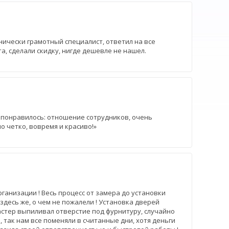
хнически грамотный специалист, ответил на все
а, сделали скидку, нигде дешевле не нашел.
 понравилось: отношение сотрудников, очень
о четко, вовремя и красиво!»
ганизации ! Весь процесс от замера до установки
десь же, о чем не пожалели ! Установка дверей
астер выпиливал отверстие под фурнитуру, случайно
, так нам все поменяли в считанные дни, хотя деньги