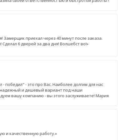
азила своей ответственност ью и быстротой работы !
я! Замерщик приехал через 40 минут после заказа.
 Сделал 6 дверей за два дня! Волшебст во!»
 - победил" - это про Вас. Наиболее долгим для нас
е надежный и дешевый вариант под наши
дуем вашу компанию - вы этого заслуживаете! Мария
ую и качественную работу.»