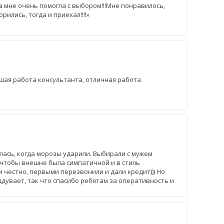
на мне очень помогла с выбором!!!Мне понравилось,
ились, тогда и приехал!!!!»
шая работа консультанта, отличная работа
лась, когда морозы ударили. Выбирали с мужем
и чтобы внешне была симпатичной и в стиль
и честно, первыми перезвонили и дали кредит))) Но
ддувает, так что спасибо ребятам за оперативность и