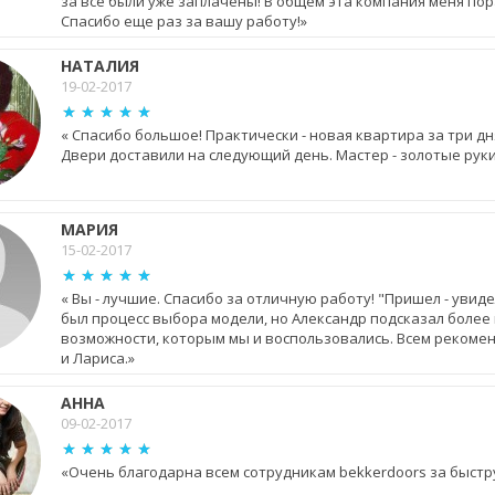
за все были уже заплачены! В общем эта компания меня пор
Спасибо еще раз за вашу работу!»
НАТАЛИЯ
19-02-2017
« Спасибо большое! Практически - новая квартира за три дн
Двери доставили на следующий день. Мастер - золотые руки!
МАРИЯ
15-02-2017
« Вы - лучшие. Cпасибо за отличную работу! "Пришел - увидел
был процесс выбора модели, но Александр подсказал боле
возможности, которым мы и воспользовались. Всем рекомен
и Лариса.»
АННА
09-02-2017
«Очень благодарна всем сотрудникам bekkerdoors за быстр