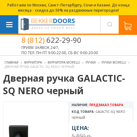
Работаем по Москве, Санкт-Петербургу, Сочи и Казани. До конца
месяца - скидка до 50% на раздвижные перегородки!
8 (812)
622-29-90
ПРИЕМ ЗАЯВОК 24/7,
ПО ТЕЛ. ПН-ПТ 9:00-22:00, СБ-ВС 9:00-20:00
ГЛАВНАЯ
›
ФУРНИТУРА
›
ФУРНИТУРА MORELLI
›
РУЧКИ
›
РУЧКИ MORELLI
›
ДВЕРНАЯ РУЧКА GALACTIC-SQ NERO ЧЕРНЫЙ
Дверная ручка GALACTIC-
SQ NERO черный
НАЛИЧИЕ:
ПРЕДЗАКАЗ ТОВАРА
КОД ТОВАРА:
GALACTIC-SQ NERO
ЧЕРНЫЙ
ЦЕНА:
5 850 р.