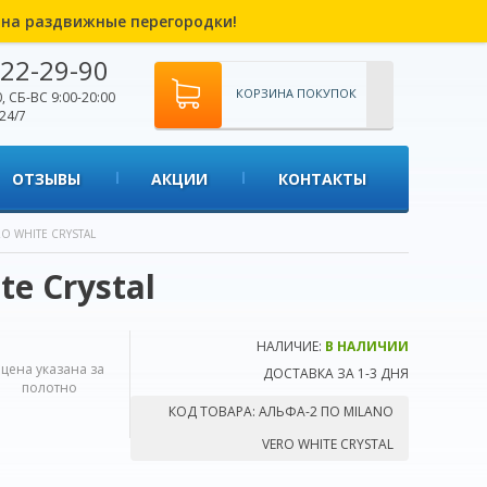
% на раздвижные перегородки!
22-29-90
КОРЗИНА ПОКУПОК
, СБ-ВС 9:00-20:00
24/7
ОТЗЫВЫ
АКЦИИ
КОНТАКТЫ
RO WHITE СRYSTAL
e Сrystal
НАЛИЧИЕ:
В НАЛИЧИИ
*цена указана за
ДОСТАВКА ЗА 1-3 ДНЯ
полотно
КОД ТОВАРА:
АЛЬФА-2 ПО MILANO
VERO WHITE СRYSTAL