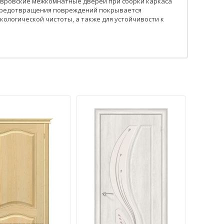
Ковровские межкомнатные двереи при сборки каркаса
я предотвращения повреждений покрывается
ологической чистоты, а также для устойчивости к