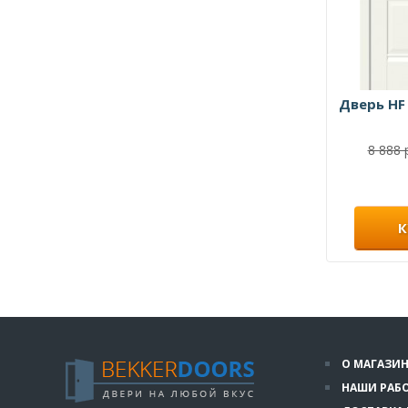
Дверь HF
8 888 
К
О МАГАЗИН
НАШИ РАБ