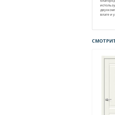
благород
использу
двухкомп
влаге и
СМОТРИТ