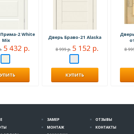
 Прима-2 White
Дверь
Дверь Браво-21 Alaska
Mix
о
5 432 р.
5 152 р.
р.
8 999 р.
8 999
УПИТЬ
КУПИТЬ
Е
ЗАМЕР
ОТЗЫВЫ
ОТЫ
МОНТАЖ
КОНТАКТЫ