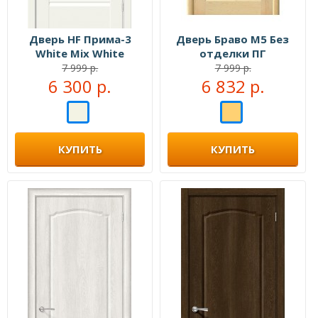
Дверь HF Прима-3
Дверь Браво М5 Без
White Mix White
отделки ПГ
Сrystal
7 999 р.
7 999 р.
6 300 р.
6 832 р.
КУПИТЬ
КУПИТЬ