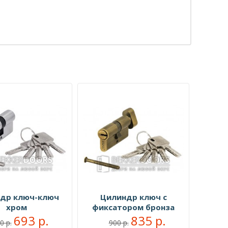
др ключ-ключ
Цилиндр ключ с
хром
фиксатором бронза
693 р.
835 р.
0 р.
900 р.