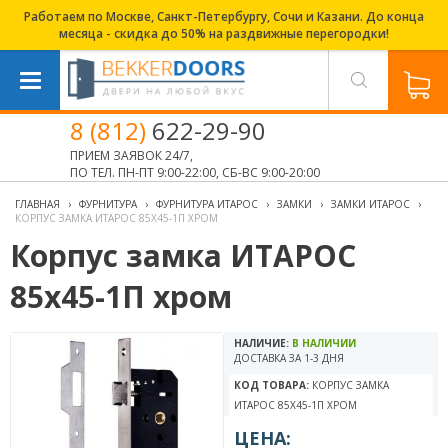
Работаем по Москве, Санкт-Петербургу, Сочи и Казани. До конца
месяца - скидка до 50% на раздвижные перегородки!
8 (812)
622-29-90
ПРИЕМ ЗАЯВОК 24/7,
ПО ТЕЛ. ПН-ПТ 9:00-22:00, СБ-ВС 9:00-20:00
ГЛАВНАЯ
›
ФУРНИТУРА
›
ФУРНИТУРА ИТАРОС
›
ЗАМКИ
›
ЗАМКИ ИТАРОС
›
КОРПУС ЗАМКА ИТАРОС 85X45-1П ХРОМ
Корпус замка ИТАРОС
85x45-1П хром
НАЛИЧИЕ:
В НАЛИЧИИ
ДОСТАВКА ЗА 1-3 ДНЯ
КОД ТОВАРА:
КОРПУС ЗАМКА
ИТАРОС 85X45-1П ХРОМ
ЦЕНА: