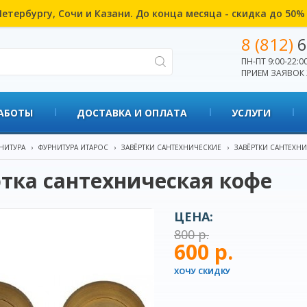
етербургу, Сочи и Казани. До конца месяца - скидка до 50
8 (812)
6
ПН-ПТ 9:00-22:00
ПРИЕМ ЗАЯВОК 
АБОТЫ
ДОСТАВКА И ОПЛАТА
УСЛУГИ
НИТУРА
›
ФУРНИТУРА ИТАРОС
›
ЗАВЁРТКИ САНТЕХНИЧЕСКИЕ
›
ЗАВЁРТКИ САНТЕХН
тка сантехническая кофе
ЦЕНА:
800 р.
600 р.
ХОЧУ СКИДКУ