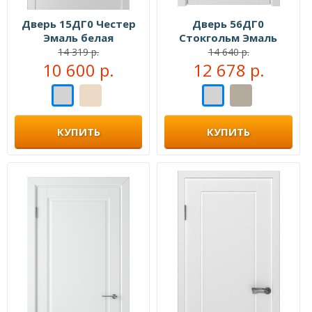
Дверь 15ДГ0 Честер
Дверь 56ДГ0
Эмаль белая
Стокгольм Эмаль
белая
14 319 р.
14 640 р.
10 600 р.
12 678 р.
КУПИТЬ
КУПИТЬ