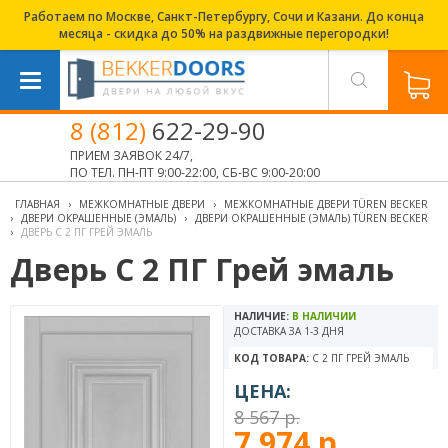
Работаем по Москве, Санкт-Петербургу, Сочи и Казани. До конца
месяца - скидка до 50% на раздвижные перегородки!
8 (812)
622-29-90
ПРИЕМ ЗАЯВОК 24/7,
ПО ТЕЛ. ПН-ПТ 9:00-22:00, СБ-ВС 9:00-20:00
ГЛАВНАЯ
›
МЕЖКОМНАТНЫЕ ДВЕРИ
›
МЕЖКОМНАТНЫЕ ДВЕРИ TÜREN BECKER
›
ДВЕРИ ОКРАШЕННЫЕ (ЭМАЛЬ)
›
ДВЕРИ ОКРАШЕННЫЕ (ЭМАЛЬ) TÜREN BECKER
›
ДВЕРЬ С 2 ПГ ГРЕЙ ЭМАЛЬ
Дверь С 2 ПГ Грей эмаль
НАЛИЧИЕ:
В НАЛИЧИИ
ДОСТАВКА ЗА 1-3 ДНЯ
КОД ТОВАРА:
С 2 ПГ ГРЕЙ ЭМАЛЬ
ЦЕНА:
8 567 р.
7 974 р.