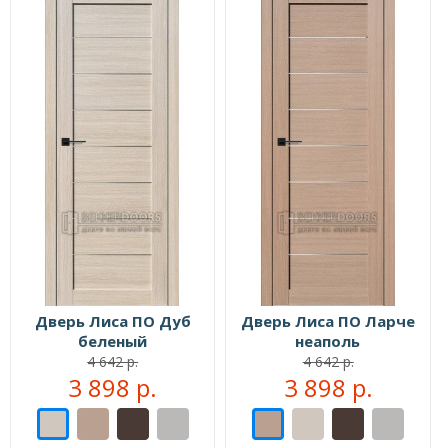
Дверь Лиса ПО Дуб
Дверь Лиса ПО Ларче
беленый
неаполь
4 642 р.
4 642 р.
3 898 р.
3 898 р.