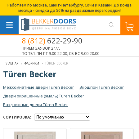
Работаем по Москве, Санкт-Петербургу, Сочи и Казани. До конца
месяца - скидка до 50% на раздвижные перегородки!
8 (812)
622-29-90
ПРИЕМ ЗАЯВОК 24/7,
ПО ТЕЛ. ПН-ПТ 9:00-22:00, СБ-ВС 9:00-20:00
ГЛАВНАЯ
›
ФАБРИКИ
›
TÜREN BECKER
Türen Becker
Межкомнатные двери Türen Becker
Экошпон Türen Becker
Двери окрашенные (эмаль) Türen Becker
Раздвижные двери Türen Becker
СОРТИРОВКА: