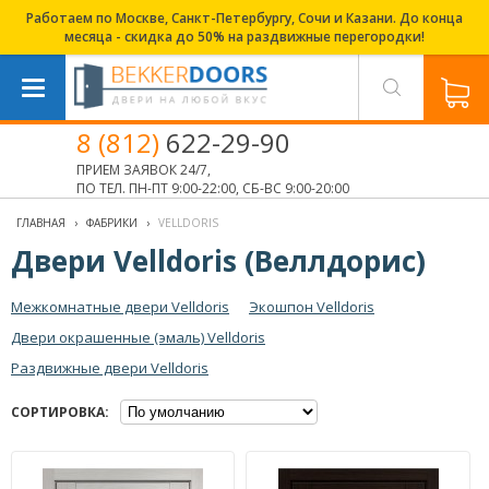
Работаем по Москве, Санкт-Петербургу, Сочи и Казани. До конца
месяца - скидка до 50% на раздвижные перегородки!
8 (812)
622-29-90
ПРИЕМ ЗАЯВОК 24/7,
ПО ТЕЛ. ПН-ПТ 9:00-22:00, СБ-ВС 9:00-20:00
ГЛАВНАЯ
›
ФАБРИКИ
›
VELLDORIS
Двери Velldoris (Веллдорис)
Межкомнатные двери Velldoris
Экошпон Velldoris
Двери окрашенные (эмаль) Velldoris
Раздвижные двери Velldoris
СОРТИРОВКА: