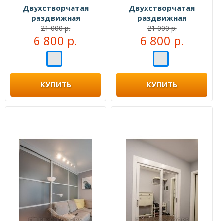
Двухстворчатая
Двухстворчатая
раздвижная
раздвижная
перегородка №106555
перегородка №106666
21 000 р.
21 000 р.
6 800 р.
6 800 р.
КУПИТЬ
КУПИТЬ