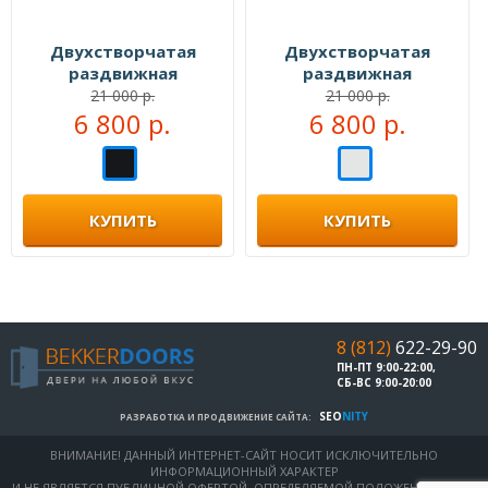
Двухстворчатая
Двухстворчатая
раздвижная
раздвижная
перегородка №104333
перегородка №104999
21 000 р.
21 000 р.
6 800 р.
6 800 р.
КУПИТЬ
КУПИТЬ
8 (812)
622-29-90
ПН-ПТ 9:00-22:00,
СБ-ВС 9:00-20:00
SEO
NITY
РАЗРАБОТКА И ПРОДВИЖЕНИЕ САЙТА:
ВНИМАНИЕ! ДАННЫЙ ИНТЕРНЕТ-САЙТ НОСИТ ИСКЛЮЧИТЕЛЬНО
ИНФОРМАЦИОННЫЙ ХАРАКТЕР
И НЕ ЯВЛЯЕТСЯ ПУБЛИЧНОЙ ОФЕРТОЙ, ОПРЕДЕЛЯЕМОЙ ПОЛОЖЕНИЯМИ СТ.