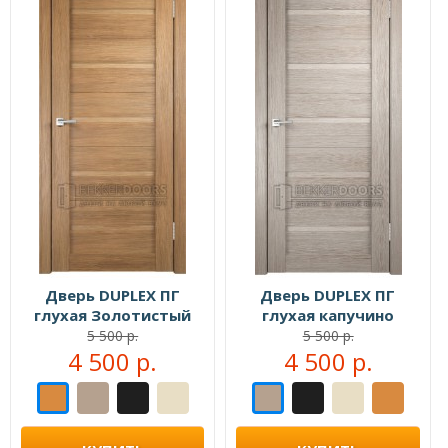
Дверь DUPLEX ПГ
Дверь DUPLEX ПГ
глухая Золотистый
глухая капучино
дуб
5 500 р.
5 500 р.
4 500 р.
4 500 р.