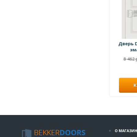
Дверь 
эм
8 462 
К
О МАГАЗИН