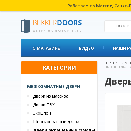
Работаем по Москве, Санкт-П
О МАГАЗИНЕ
ВИДЕО
НАШИ Р
ГЛАВНАЯ
›
МЕЖ
КАТЕГОРИИ
UNO ПГ БЕЛАЯ Э
Двер
МЕЖКОМНАТНЫЕ ДВЕРИ
Двери из массива
Двери ПВХ
Экошпон
Шпонированные двери
Двери окрашенные (эмаль)