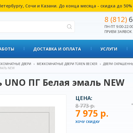
етербургу, Сочи и Казани. До конца месяца - скидка до 50
8 (812)
6
ПН-ПТ 9:00-22:00
ПРИЕМ ЗАЯВОК 
АБОТЫ
ДОСТАВКА И ОПЛАТА
УСЛУГИ
КОМНАТНЫЕ ДВЕРИ
›
МЕЖКОМНАТНЫЕ ДВЕРИ TÜREN BECKER
›
ДВЕРИ ОКРАШЕННЫ
МАЛЬ NEW
ь UNO ПГ Белая эмаль NEW
ЦЕНА:
8 773 р.
7 975 р.
ХОЧУ СКИДКУ