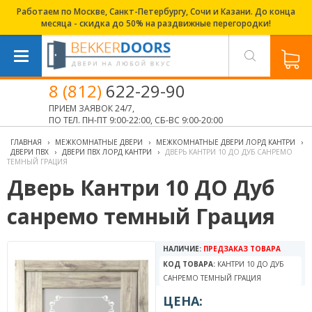
Работаем по Москве, Санкт-Петербургу, Сочи и Казани. До конца
месяца - скидка до 50% на раздвижные перегородки!
8 (812)
622-29-90
ПРИЕМ ЗАЯВОК 24/7,
ПО ТЕЛ. ПН-ПТ 9:00-22:00, СБ-ВС 9:00-20:00
ГЛАВНАЯ
›
МЕЖКОМНАТНЫЕ ДВЕРИ
›
МЕЖКОМНАТНЫЕ ДВЕРИ ЛОРД КАНТРИ
›
ДВЕРИ ПВХ
›
ДВЕРИ ПВХ ЛОРД КАНТРИ
›
ДВЕРЬ КАНТРИ 10 ДО ДУБ САНРЕМО
ТЕМНЫЙ ГРАЦИЯ
Дверь Кантри 10 ДО Дуб
санремо темный Грация
НАЛИЧИЕ:
ПРЕДЗАКАЗ ТОВАРА
КОД ТОВАРА:
КАНТРИ 10 ДО ДУБ
САНРЕМО ТЕМНЫЙ ГРАЦИЯ
ЦЕНА: