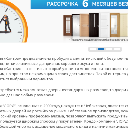
я «Кантри» предназначена пробудить симпатии людей с безупречн
я, четкие линии, всегда признак хорошего вкуса и тона.
я «Кантри» — это стиль, который узнается мгновенно и заставляет 
м, но при этом не кричащим о своих достоинствах. Такой интерьер 
аться выбранным вариантом.
 требуется межкомнатная дверь нестандартных размеров,то двери 
но для Вас любым размером!
 “ЛОРД”, основанная в 2009 году,находится в Чебоксарах, является
атных дверей на российском рынке. Собственное производство, ос
сокий уровень профессионализма, позволяют выпускать продукт в
пользуется широким спросом у покупателей. Кредо компании “ЛОРД” 
большой упор на расширение модельного ряда и наличие максималь