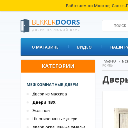
Работаем по Москве, Санкт-П
О МАГАЗИНЕ
ВИДЕО
НАШИ Р
ГЛАВНАЯ
›
МЕЖ
КАТЕГОРИИ
РОМБЫ
Дверь
МЕЖКОМНАТНЫЕ ДВЕРИ
Двери из массива
Двери ПВХ
Экошпон
Шпонированные двери
Двери окрашенные (эмаль)