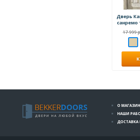
Дверь Ка
санремо
17 999 р
К
О МАГАЗИН
НАШИ РАБ
ДОСТАВКА 