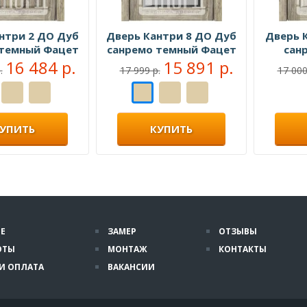
нтри 2 ДО Дуб
Дверь Кантри 8 ДО Дуб
Дверь 
 темный Фацет
санремо темный Фацет
сан
16 484 р.
15 891 р.
.
17 999 р.
17 000
УПИТЬ
КУПИТЬ
Е
ЗАМЕР
ОТЗЫВЫ
ОТЫ
МОНТАЖ
КОНТАКТЫ
И ОПЛАТА
ВАКАНСИИ