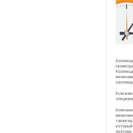
Коллекци
геометри
Коллекци
величавы
наслажд
Если вам
специаль
Компания
межкомн
также вы
который 
поэтому 