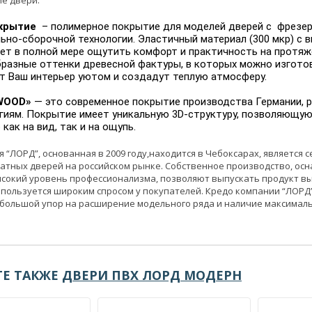
крытие
– полимерное покрытие для моделей дверей с фрезер
ьно-сборочной технологии. Эластичный материал (300 мкр) с
ет в полной мере ощутить комфорт и практичность на протяж
разные оттенки древесной фактуры, в которых можно изгото
т Ваш интерьер уютом и создадут теплую атмосферу.
WOOD»
— это современное покрытие производства Германии, 
гиям. Покрытие имеет уникальную 3D-структуру, позволяющу
как на вид, так и на ощупь.
 “ЛОРД”, основанная в 2009 году,находится в Чебоксарах, является
атных дверей на российском рынке. Собственное производство, ос
сокий уровень профессионализма, позволяют выпускать продукт в
пользуется широким спросом у покупателей. Кредо компании “ЛОРД” 
большой упор на расширение модельного ряда и наличие максималь
Е ТАКЖЕ
ДВЕРИ ПВХ ЛОРД МОДЕРН