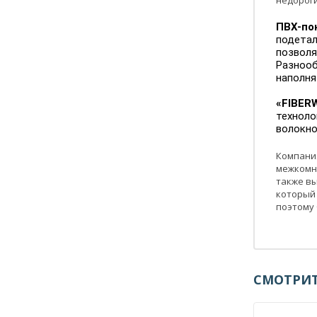
ПВХ-по
подетал
позволя
Разнооб
наполня
«FIBER
техноло
волокно 
Компания
межкомн
также вы
который 
поэтому 
СМОТРИТ