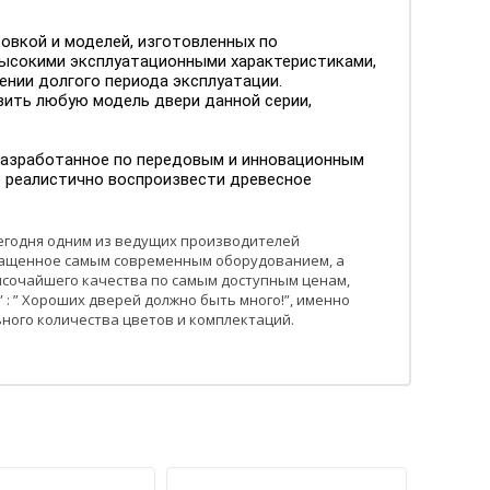
овкой и моделей, изготовленных по
 высокими эксплуатационными характеристиками,
ении долгого периода эксплуатации.
вить любую модель двери данной серии,
разработанное по передовым и инновационным
ю реалистично воспроизвести древесное
 сегодня одним из ведущих производителей
нащенное самым современным оборудованием, а
ысочайшего качества по самым доступным ценам,
: ” Хороших дверей должно быть много!”, именно
ного количества цветов и комплектаций.