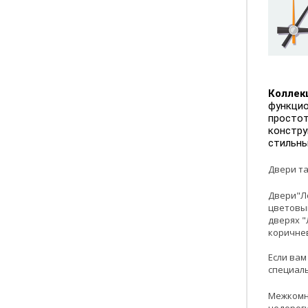
Коллек
функцио
простот
констру
стильны
Двери та
Двери"Ло
цветовы
дверях "
коричнев
Если вам
специаль
Межкомна
недороги