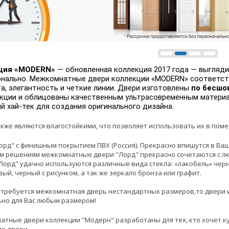
ция «MODERN»
— обновленная коллекция 2017 года — выглядит
нально. Межкомнатные двери коллекции «MODERN» соответств
а, элегантность и четкие линии. Двери изготовлены
по бесшо
кции и облицованы качественным ультрасовременным матери
й хай-тек для создания оригинального дизайна.
кже являются влагостойкими, что позволяет использовать их в по
рд" с финишным покрытием ПВХ (Россия). Прекрасно впишутся в Ва
м решениям межкомнатные двери "Лорд" прекрасно сочетаются с л
Лорд" удачно используются различные вида стекла: «лакобель» черн
ый, черный с рисунком, а так же зеркало бронза или графит.
 требуется межкомнатная дверь нестандартных размеров,то двери 
но для Вас любым размером!
тные двери коллекции "Модерн" разработаны для тех, кто хочет к
е двери.