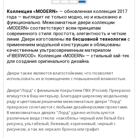
Коллекция «MODERN»
— обновленная коллекция 2017
года — выглядит не только модно, но и изысканно и
функционально. Межкомнатные двери коллекции
«MODERN» соответствуют всем принципам
современного стиля: простота, элегантность и четкие
линии. Двери изготовлены
по бесшовной технологии
с
применением модульной конструкции и облицованы
качественным ультрасовременным материалом
«FIBERWOOD». Коллекция «MODERN» — стильный хай-тек
для создания оригинального дизайна.
Двери также являются влагостойкими, что позволяет
использовать их в помещениях с повышенной влажностью.
Двери"Лорд" с финишным покрытием ПВХ (Россия). Прекрасно
впишутся в Ваш интерьер. Благодаря широкому модельному
ряду и цветовым решениям межкомнатные двери "Лорд"
прекрасно сочетаются с любыми дизайнерскими проектами.
В межкомнатных дверях "Лорд" удачно используются
различные вида стекла: «лакобель» черный или белый без
рисунка, ультабелый, бежевый, коричневый, черный с
рисунком, а так же зеркало бронза или графит.