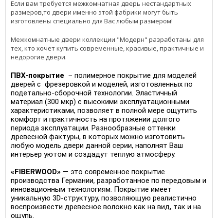
Если вам требуется межкомнатная дверь нестандартных
размеров,то двери именно этой фабрики могут быть
изготовлены специально для Вас любым размером!
Межкомнатные двери коллекции "Модерн" разработаны для
тех, кто хочет купить современные, красивые, практичные и
недорогие двери.
ПВХ-покрытие
– полимерное покрытие для моделей
дверей с фрезеровкой и моделей, изготовленных по
подетально-сборочной технологии. Эластичный
материал (300 мкр) с высокими эксплуатационными
характеристиками, позволяет в полной мере ощутить
комфорт и практичность на протяжении долгого
периода эксплуатации. Разнообразные оттенки
древесной фактуры, в которых можно изготовить
любую модель двери данной серии, наполнят Ваш
интерьер уютом и создадут теплую атмосферу.
«FIBERWOOD»
— это современное покрытие
производства Германии, разработанное по передовым и
инновационным технологиям. Покрытие имеет
уникальную 3D-структуру, позволяющую реалистично
воспроизвести древесное волокно как на вид, так и на
ощупь.