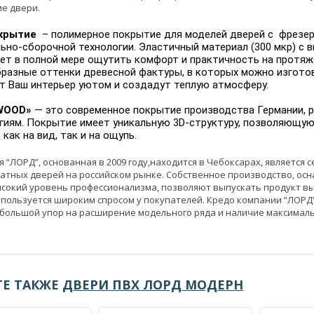
е двери.
крытие
– полимерное покрытие для моделей дверей с фрезер
ьно-сборочной технологии. Эластичный материал (300 мкр) с
ет в полной мере ощутить комфорт и практичность на протяж
разные оттенки древесной фактуры, в которых можно изгото
т Ваш интерьер уютом и создадут теплую атмосферу.
WOOD»
— это современное покрытие производства Германии, 
гиям. Покрытие имеет уникальную 3D-структуру, позволяющу
как на вид, так и на ощупь.
 “ЛОРД”, основанная в 2009 году,находится в Чебоксарах, является
атных дверей на российском рынке. Собственное производство, ос
сокий уровень профессионализма, позволяют выпускать продукт в
пользуется широким спросом у покупателей. Кредо компании “ЛОРД” 
большой упор на расширение модельного ряда и наличие максималь
Е ТАКЖЕ
ДВЕРИ ПВХ ЛОРД МОДЕРН