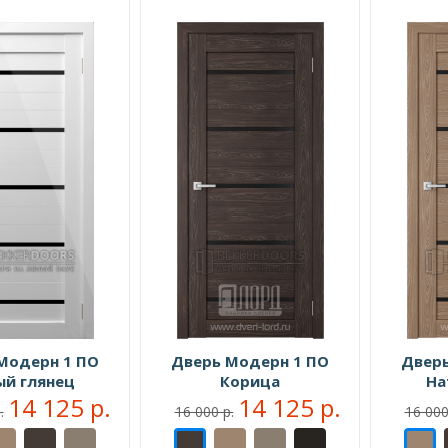
Модерн 1 ПО
Дверь Модерн 1 ПО
Дверь
ый глянец
Корица
На
14 125 р.
14 125 р.
.
16 000 р.
16 000