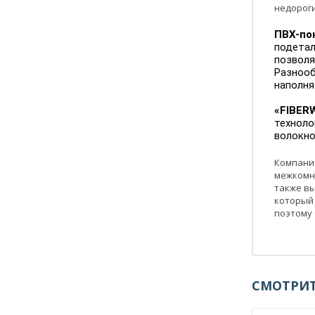
недороги
ПВХ-по
подетал
позволя
Разнооб
наполня
«FIBER
техноло
волокно 
Компания
межкомн
также вы
который 
поэтому 
СМОТРИТ