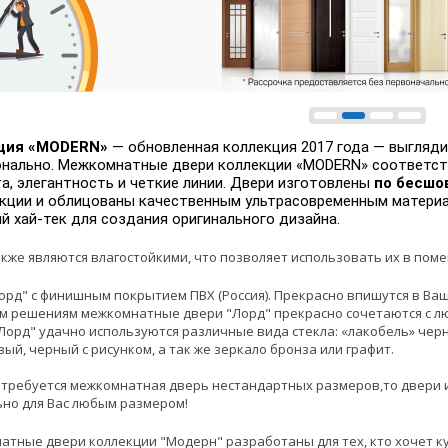
ция «MODERN»
— обновленная коллекция 2017 года — выглядит
нально. Межкомнатные двери коллекции «MODERN» соответств
а, элегантность и четкие линии. Двери изготовлены
по бесшо
кции и облицованы качественным ультрасовременным матери
й хай-тек для создания оригинального дизайна.
кже являются влагостойкими, что позволяет использовать их в по
рд" с финишным покрытием ПВХ (Россия). Прекрасно впишутся в Ва
м решениям межкомнатные двери "Лорд" прекрасно сочетаются с л
Лорд" удачно используются различные вида стекла: «лакобель» черн
ый, черный с рисунком, а так же зеркало бронза или графит.
 требуется межкомнатная дверь нестандартных размеров,то двери 
но для Вас любым размером!
тные двери коллекции "Модерн" разработаны для тех, кто хочет к