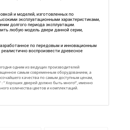
овкой и моделей, изготовленных по
 высокими эксплуатационными характеристиками,
ении долгого периода эксплуатации.
вить любую модель двери данной серии,
разработанное по передовым и инновационным
ю реалистично воспроизвести древесное
 сегодня одним из ведущих производителей
нащенное самым современным оборудованием, а
ысочайшего качества по самым доступным ценам,
: ” Хороших дверей должно быть много!”, именно
ного количества цветов и комплектаций.