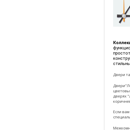
Коллек
функцио
простот
констру
стильны
Двери та
Двери"Ло
цветовы
дверях "
коричнев
Если вам
специаль
Межкомна