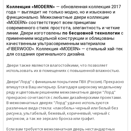
Коллекция «MODERN»
— обновленная коллекция 2017
года — выглядит не только модно, но и изысканно и
функционально. Межкомнатные двери коллекции
«MODERN» соответствуют всем принципам
современного стиля: простота, элегантность и четкие
линии. Двери изготовлены
по бесшовной технологии
с
применением модульной конструкции и облицованы
качественным ультрасовременным материалом
«FIBERWOOD». Коллекция «MODERN» — стильный хай-тек
для создания оригинального дизайна.
Двери также являются влагостойкими, что позволяет
использовать их в помещениях с повышенной влажностью.
Двери"Лорд" с финишным покрытием ПВХ (Россия). Прекрасно
впишутся в Ваш интерьер. Благодаря широкому модельному
ряду и цветовым решениям межкомнатные двери "Лорд"
прекрасно сочетаются с любыми дизайнерскими проектами.
В межкомнатных дверях "Лорд" удачно используются
различные вида стекла: «лакобель» черный или белый без
рисунка, ультабелый, бежевый, коричневый, черный с
рисунком, а так же зеркало бронза или графит.
Если вам требуется межкомнатная дверь нестандартных