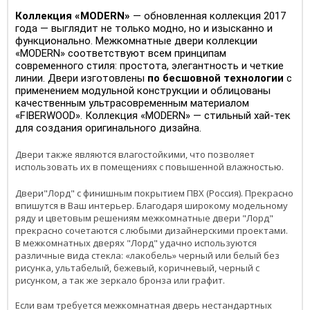
Коллекция «MODERN»
— обновленная коллекция 2017
года — выглядит не только модно, но и изысканно и
функционально. Межкомнатные двери коллекции
«MODERN» соответствуют всем принципам
современного стиля: простота, элегантность и четкие
линии. Двери изготовлены
по бесшовной технологии
с
применением модульной конструкции и облицованы
качественным ультрасовременным материалом
«FIBERWOOD». Коллекция «MODERN» — стильный хай-тек
для создания оригинального дизайна.
Двери также являются влагостойкими, что позволяет
использовать их в помещениях с повышенной влажностью.
Двери"Лорд" с финишным покрытием ПВХ (Россия). Прекрасно
впишутся в Ваш интерьер. Благодаря широкому модельному
ряду и цветовым решениям межкомнатные двери "Лорд"
прекрасно сочетаются с любыми дизайнерскими проектами.
В межкомнатных дверях "Лорд" удачно используются
различные вида стекла: «лакобель» черный или белый без
рисунка, ультабелый, бежевый, коричневый, черный с
рисунком, а так же зеркало бронза или графит.
Если вам требуется межкомнатная дверь нестандартных