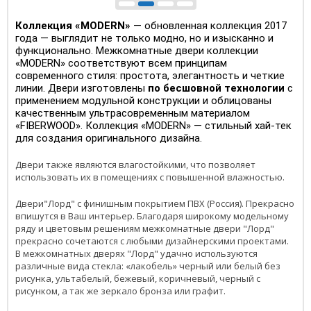
Коллекция «MODERN»
— обновленная коллекция 2017
года — выглядит не только модно, но и изысканно и
функционально. Межкомнатные двери коллекции
«MODERN» соответствуют всем принципам
современного стиля: простота, элегантность и четкие
линии. Двери изготовлены
по бесшовной технологии
с
применением модульной конструкции и облицованы
качественным ультрасовременным материалом
«FIBERWOOD». Коллекция «MODERN» — стильный хай-тек
для создания оригинального дизайна.
Двери также являются влагостойкими, что позволяет
использовать их в помещениях с повышенной влажностью.
Двери"Лорд" с финишным покрытием ПВХ (Россия). Прекрасно
впишутся в Ваш интерьер. Благодаря широкому модельному
ряду и цветовым решениям межкомнатные двери "Лорд"
прекрасно сочетаются с любыми дизайнерскими проектами.
В межкомнатных дверях "Лорд" удачно используются
различные вида стекла: «лакобель» черный или белый без
рисунка, ультабелый, бежевый, коричневый, черный с
рисунком, а так же зеркало бронза или графит.