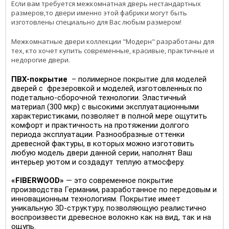
Если вам требуется межкомнатная дверь нестандартных
размеров,то двери именно этой фабрики могут быть
изготовлены специально для Вас любым размером!
Межкомнатные двери коллекции "Модерн" разработаны для
тех, кто хочет купить современные, красивые, практичные и
недорогие двери.
ПВХ-покрытие
– полимерное покрытие для моделей
дверей с фрезеровкой и моделей, изготовленных по
подетально-сборочной технологии. Эластичный
материал (300 мкр) с высокими эксплуатационными
характеристиками, позволяет в полной мере ощутить
комфорт и практичность на протяжении долгого
периода эксплуатации. Разнообразные оттенки
древесной фактуры, в которых можно изготовить
любую модель двери данной серии, наполнят Ваш
интерьер уютом и создадут теплую атмосферу.
«FIBERWOOD»
— это современное покрытие
производства Германии, разработанное по передовым и
инновационным технологиям. Покрытие имеет
уникальную 3D-структуру, позволяющую реалистично
воспроизвести древесное волокно как на вид, так и на
ощупь.