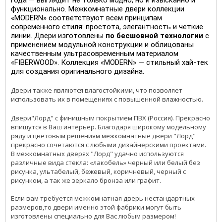
года — выглядит не только модно, но и изысканно и
функционально. Межкомнатные двери коллекции
«MODERN» соответствуют всем принципам
современного стиля: простота, элегантность и четкие
линии. Двери изготовлены
по бесшовной технологии
с
применением модульной конструкции и облицованы
качественным ультрасовременным материалом
«FIBERWOOD». Коллекция «MODERN» — стильный хай-тек
для создания оригинального дизайна.
Двери также являются влагостойкими, что позволяет
использовать их в помещениях с повышенной влажностью.
Двери"Лорд" с финишным покрытием ПВХ (Россия). Прекрасно
впишутся в Ваш интерьер. Благодаря широкому модельному
ряду и цветовым решениям межкомнатные двери "Лорд"
прекрасно сочетаются с любыми дизайнерскими проектами.
В межкомнатных дверях "Лорд" удачно используются
различные вида стекла: «лакобель» черный или белый без
рисунка, ультабелый, бежевый, коричневый, черный с
рисунком, а так же зеркало бронза или графит.
Если вам требуется межкомнатная дверь нестандартных
размеров,то двери именно этой фабрики могут быть
изготовлены специально для Вас любым размером!