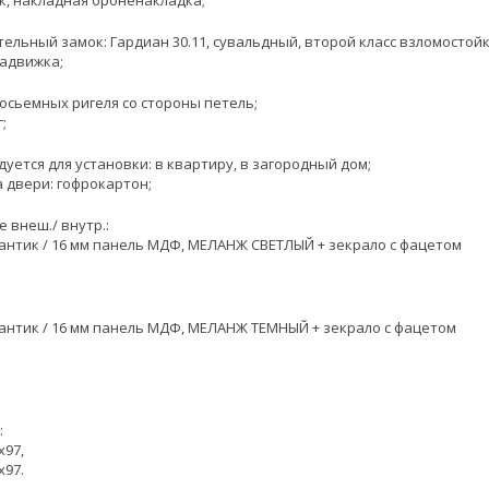
, накладная броненакладка;
ельный замок: Гардиан 30.11, сувальдный, второй класс взломостойк
адвижка;
осьемных ригеля со стороны петель;
г;
уется для установки: в квартиру, в загородный дом;
 двери: гофрокартон;
 внеш./ внутр.:
нтик / 16 мм панель МДФ, МЕЛАНЖ СВЕТЛЫЙ + зекрало с фацетом
нтик / 16 мм панель МДФ, МЕЛАНЖ ТЕМНЫЙ + зекрало с фацетом
:
х97,
х97.