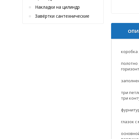
Накладки на цилиндр
Завёртки сантехнические
ОПИ
коробка 
полотно 
горизонт
заполнен
три петл
три конт
фурнитур
глазок с
основной