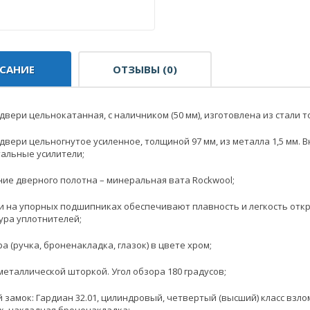
САНИЕ
ОТЗЫВЫ (0)
двери цельнокатанная, с наличником (50 мм), изготовлена из стали т
двери цельногнутое усиленное, толщиной 97 мм, из металла 1,5 мм.
альные усилители;
ие дверного полотна – минеральная вата Rockwool;
и на упорных подшипниках обеспечивают плавность и легкость откр
ура уплотнителей;
а (ручка, броненакладка, глазок) в цвете хром;
 металлической шторкой. Угол обзора 180 градусов;
 замок: Гардиан 32.01, цилиндровый, четвертый (высший) класс взл