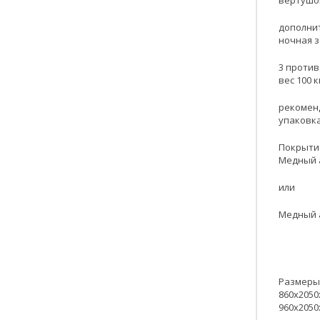
вертушок
дополнит
ночная з
3 против
вес 100 к
рекоменд
упаковка
Покрытие
Медный а
или
Медный а
Размеры
860х2050
960х2050