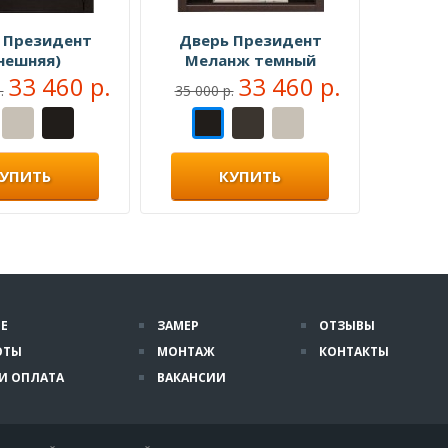
 Президент
Дверь Президент
нешняя)
Меланж темный
33 460 р.
(Внутренняя)
33 460 р.
.
35 000 р.
УПИТЬ
КУПИТЬ
Е
ЗАМЕР
ОТЗЫВЫ
ОТЫ
МОНТАЖ
КОНТАКТЫ
И ОПЛАТА
ВАКАНСИИ