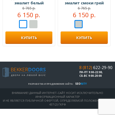
эмалит белый
эмалит смоки грей
6 765 р.
6 765 р.
6 150 р.
6 150 р.
КУПИТЬ
КУПИТЬ
8 (812)
622-29-90
ПН-ПТ 9:00-22:00,
СБ-ВС 9:00-20:00
SEO
NITY
РАЗРАБОТКА И ПРОДВИЖЕНИЕ САЙТА:
ВНИМАНИЕ! ДАННЫЙ ИНТЕРНЕТ-САЙТ НОСИТ ИСКЛЮЧИТЕЛЬНО
ИНФОРМАЦИОННЫЙ ХАРАКТЕР
И НЕ ЯВЛЯЕТСЯ ПУБЛИЧНОЙ ОФЕРТОЙ, ОПРЕДЕЛЯЕМОЙ ПОЛОЖЕНИЯМИ СТ.
437 (2) ГКРФ