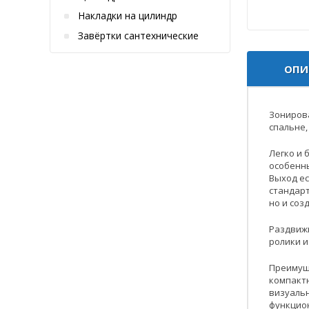
Накладки на цилиндр
Завёртки сантехнические
ОПИ
Зонирова
спальне,
Легко и 
особенны
Выход ес
стандарт
но и со
Раздвижн
ролики и
Преимущ
компакт
визуаль
функцио