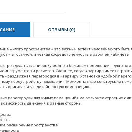
САНИЕ
ОТЗЫВЫ (0)
ние жилого пространства – это важный аспект человеческого бытия
 уют – в гостиной, и четкая сосредоточенность в рабочем кабинете.
быстро сделать планировку можно в большом помещении – для этого
х инструментов и расчетов. Сложнее, когда квартира имеет огранич
ть - раздвижная перегородка в квартиру. Установка удобной перег
ному переустройству помещения. Межкомнатные конструкции помогу
здать оригинальную дизайнерскую композицию.
ые перегородки для жилых помещений имеют схожее строение с две
 возможность движения в разные стороны.
ества
ность
ное расширение пространства
нальность