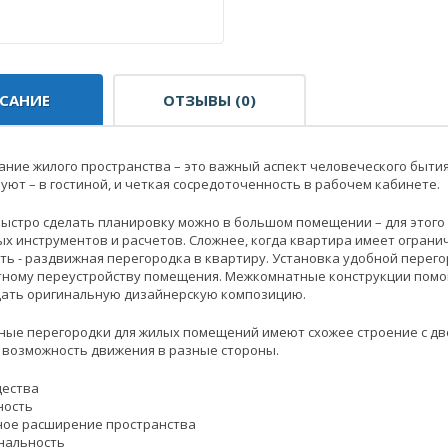
САНИЕ
ОТЗЫВЫ (0)
ние жилого пространства – это важный аспект человеческого бытия
 уют – в гостиной, и четкая сосредоточенность в рабочем кабинете.
быстро сделать планировку можно в большом помещении – для этого
х инструментов и расчетов. Сложнее, когда квартира имеет огранич
ть - раздвижная перегородка в квартиру. Установка удобной перег
ному переустройству помещения. Межкомнатные конструкции помогу
здать оригинальную дизайнерскую композицию.
ые перегородки для жилых помещений имеют схожее строение с две
 возможность движения в разные стороны.
ества
ность
ное расширение пространства
нальность