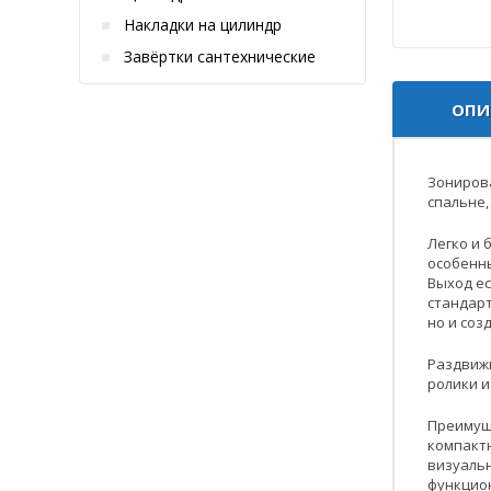
Накладки на цилиндр
Завёртки сантехнические
ОПИ
Зонирова
спальне,
Легко и 
особенны
Выход ес
стандарт
но и со
Раздвижн
ролики и
Преимущ
компакт
визуаль
функцио