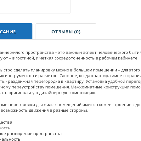
САНИЕ
ОТЗЫВЫ (0)
ние жилого пространства – это важный аспект человеческого бытия
 уют – в гостиной, и четкая сосредоточенность в рабочем кабинете.
быстро сделать планировку можно в большом помещении – для этого
х инструментов и расчетов. Сложнее, когда квартира имеет огранич
ть - раздвижная перегородка в квартиру. Установка удобной перег
ному переустройству помещения. Межкомнатные конструкции помогу
здать оригинальную дизайнерскую композицию.
ые перегородки для жилых помещений имеют схожее строение с две
 возможность движения в разные стороны.
ества
ность
ное расширение пространства
нальность