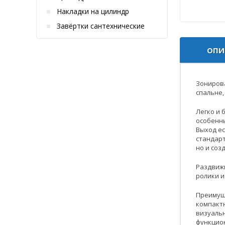
Накладки на цилиндр
Завёртки сантехнические
ОПИ
Зонирова
спальне,
Легко и 
особенны
Выход ес
стандарт
но и со
Раздвижн
ролики и
Преимущ
компакт
визуаль
функцио