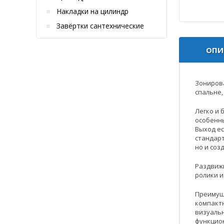
Накладки на цилиндр
Завёртки сантехнические
ОПИ
Зонирова
спальне,
Легко и 
особенны
Выход ес
стандарт
но и со
Раздвижн
ролики и
Преимущ
компакт
визуаль
функцио