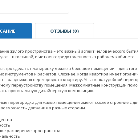
САНИЕ
ОТЗЫВЫ (0)
ние жилого пространства – это важный аспект человеческого бытия
 уют – в гостиной, и четкая сосредоточенность в рабочем кабинете.
быстро сделать планировку можно в большом помещении – для этого
х инструментов и расчетов. Сложнее, когда квартира имеет огранич
ть - раздвижная перегородка в квартиру. Установка удобной перег
ному переустройству помещения. Межкомнатные конструкции помогу
здать оригинальную дизайнерскую композицию.
ые перегородки для жилых помещений имеют схожее строение с две
 возможность движения в разные стороны.
ества
ность
ное расширение пространства
нальность