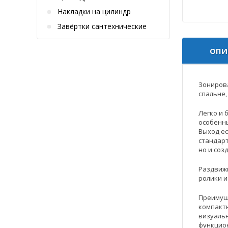
Накладки на цилиндр
Завёртки сантехнические
ОПИ
Зонирова
спальне,
Легко и 
особенны
Выход ес
стандарт
но и со
Раздвижн
ролики и
Преимущ
компакт
визуаль
функцио