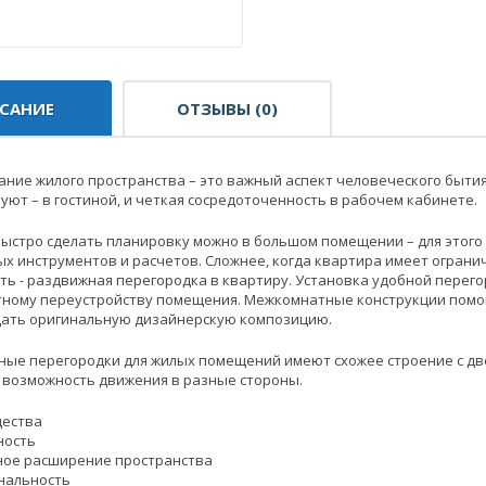
САНИЕ
ОТЗЫВЫ (0)
ние жилого пространства – это важный аспект человеческого бытия
 уют – в гостиной, и четкая сосредоточенность в рабочем кабинете.
быстро сделать планировку можно в большом помещении – для этого
х инструментов и расчетов. Сложнее, когда квартира имеет огранич
ть - раздвижная перегородка в квартиру. Установка удобной перег
ному переустройству помещения. Межкомнатные конструкции помогу
здать оригинальную дизайнерскую композицию.
ые перегородки для жилых помещений имеют схожее строение с две
 возможность движения в разные стороны.
ества
ность
ное расширение пространства
нальность