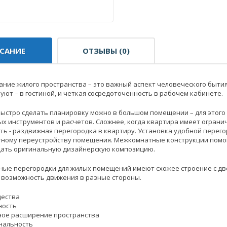
САНИЕ
ОТЗЫВЫ (0)
ние жилого пространства – это важный аспект человеческого бытия
 уют – в гостиной, и четкая сосредоточенность в рабочем кабинете.
быстро сделать планировку можно в большом помещении – для этого
х инструментов и расчетов. Сложнее, когда квартира имеет огранич
ть - раздвижная перегородка в квартиру. Установка удобной перег
ному переустройству помещения. Межкомнатные конструкции помогу
здать оригинальную дизайнерскую композицию.
ые перегородки для жилых помещений имеют схожее строение с две
 возможность движения в разные стороны.
ества
ность
ное расширение пространства
нальность