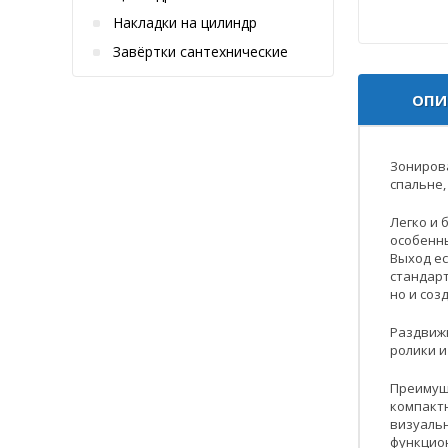
Накладки на цилиндр
Завёртки сантехнические
ОПИ
Зонирова
спальне,
Легко и 
особенны
Выход ес
стандарт
но и со
Раздвижн
ролики и
Преимущ
компакт
визуаль
функцио