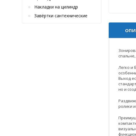
Накладки на цилиндр
Завёртки сантехнические
ОПИ
Зонирова
спальне,
Легко и 
особенны
Выход ес
стандарт
но и со
Раздвижн
ролики и
Преимущ
компакт
визуаль
функцио