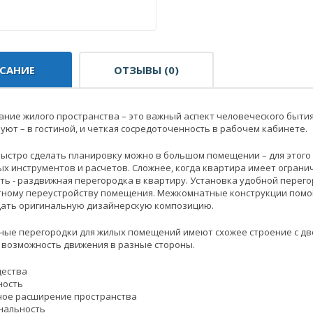
САНИЕ
ОТЗЫВЫ (0)
ние жилого пространства – это важный аспект человеческого бытия
 уют – в гостиной, и четкая сосредоточенность в рабочем кабинете.
быстро сделать планировку можно в большом помещении – для этого
х инструментов и расчетов. Сложнее, когда квартира имеет огранич
ть - раздвижная перегородка в квартиру. Установка удобной перег
ному переустройству помещения. Межкомнатные конструкции помогу
здать оригинальную дизайнерскую композицию.
ые перегородки для жилых помещений имеют схожее строение с две
 возможность движения в разные стороны.
ества
ность
ное расширение пространства
нальность