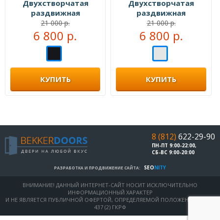
Двухстворчатая
Двухстворчатая
раздвижная
раздвижная
перегородка №104333
перегородка №104999
21 000 р.
21 000 р.
6 800 р.
6 800 р.
КУПИТЬ
КУПИТЬ
8 (812)
622-29-90
ПН-ПТ 9:00-22:00,
СБ-ВС 9:00-20:00
SEO
NITY
РАЗРАБОТКА И ПРОДВИЖЕНИЕ САЙТА:
ВНИМАНИЕ! ДАННЫЙ ИНТЕРНЕТ-САЙТ НОСИТ ИСКЛЮЧИТЕЛЬНО
ИНФОРМАЦИОННЫЙ ХАРАКТЕР
И НЕ ЯВЛЯЕТСЯ ПУБЛИЧНОЙ ОФЕРТОЙ, ОПРЕДЕЛЯЕМОЙ ПОЛОЖЕНИЯМИ СТ.
437 (2) ГКРФ