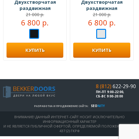
Двухстворчатая
Двухстворчатая
раздвижная
раздвижная
перегородка №104333
перегородка №104999
21 000 р.
21 000 р.
6 800 р.
6 800 р.
КУПИТЬ
КУПИТЬ
8 (812)
622-29-90
ПН-ПТ 9:00-22:00,
СБ-ВС 9:00-20:00
SEO
NITY
РАЗРАБОТКА И ПРОДВИЖЕНИЕ САЙТА:
ВНИМАНИЕ! ДАННЫЙ ИНТЕРНЕТ-САЙТ НОСИТ ИСКЛЮЧИТЕЛЬНО
ИНФОРМАЦИОННЫЙ ХАРАКТЕР
И НЕ ЯВЛЯЕТСЯ ПУБЛИЧНОЙ ОФЕРТОЙ, ОПРЕДЕЛЯЕМОЙ ПОЛОЖЕНИЯМИ СТ.
437 (2) ГКРФ