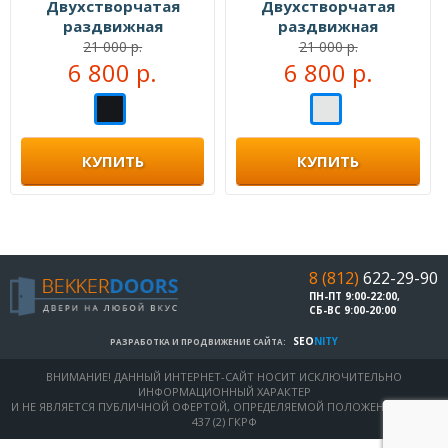
Двухстворчатая
Двухстворчатая
раздвижная
раздвижная
перегородка №104333
перегородка №104999
21 000 р.
21 000 р.
6 800 р.
6 800 р.
КУПИТЬ
КУПИТЬ
8 (812)
622-29-90
ПН-ПТ 9:00-22:00,
СБ-ВС 9:00-20:00
SEO
NITY
РАЗРАБОТКА И ПРОДВИЖЕНИЕ САЙТА:
ВНИМАНИЕ! ДАННЫЙ ИНТЕРНЕТ-САЙТ НОСИТ ИСКЛЮЧИТЕЛЬНО
ИНФОРМАЦИОННЫЙ ХАРАКТЕР
И НЕ ЯВЛЯЕТСЯ ПУБЛИЧНОЙ ОФЕРТОЙ, ОПРЕДЕЛЯЕМОЙ ПОЛОЖЕНИЯМИ СТ.
437 (2) ГКРФ