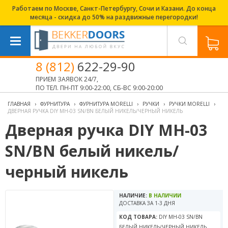
Работаем по Москве, Санкт-Петербургу, Сочи и Казани. До конца
месяца - скидка до 50% на раздвижные перегородки!
8 (812)
622-29-90
ПРИЕМ ЗАЯВОК 24/7,
ПО ТЕЛ. ПН-ПТ 9:00-22:00, СБ-ВС 9:00-20:00
ГЛАВНАЯ
›
ФУРНИТУРА
›
ФУРНИТУРА MORELLI
›
РУЧКИ
›
РУЧКИ MORELLI
›
ДВЕРНАЯ РУЧКА DIY MH-03 SN/BN БЕЛЫЙ НИКЕЛЬ/ЧЕРНЫЙ НИКЕЛЬ
Дверная ручка DIY MH-03
SN/BN белый никель/
черный никель
НАЛИЧИЕ:
В НАЛИЧИИ
ДОСТАВКА ЗА 1-3 ДНЯ
КОД ТОВАРА:
DIY MH-03 SN/BN
БЕЛЫЙ НИКЕЛЬ/ЧЕРНЫЙ НИКЕЛЬ