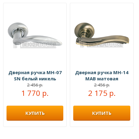
Дверная ручка MH-07
Дверная ручка MH-14
SN белый никель
MAB матовая
античная бронза/
2 456 р.
2 456 р.
1 770 р.
античная бронза
2 175 р.
КУПИТЬ
КУПИТЬ